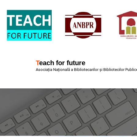
Sari
la
conținut
Teach for future
Asociația Națională a Bibliotecarilor și Bibliotecilor Pub