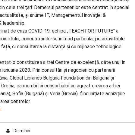
din cele trei țări. Demersul partenerilor este centrat în special
actualitate, și anume IT, Managementul inovaţiei &
& leadership.
erminat de criza COVID-19, echipa „TEACH FOR FUTURE” a
roiectului, concentrându-se în mod particular pe activitățile
 față, ci consultarea la distanță și cu mijloace tehnologice
ntat-o constituirea a trei Centre de excelenţă, câte unul în
 ianuarie 2020. Prin consultări și negocieri cu partenerii
ia, Global Libraries Bulgaria Foundation din Bulgaria și
 Grecia, ca membri ai consorțiului, au agreat crearea a trei
), Sofia (Bulgaria) și Veria (Grecia), fiind inițiate achizițiile
area centrelor.
.
i
De
mihai