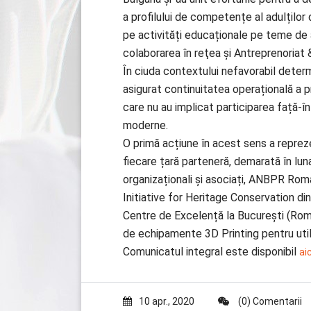
a profilului de competențe al adulților 
pe activități educaționale pe teme de 
colaborarea în reţea și Antreprenoriat 
În ciuda contextului nefavorabil det
asigurat continuitatea operațională a p
care nu au implicat participarea față-în
moderne.
O primă acțiune în acest sens a repreze
fiecare țară parteneră, demarată în luna
organizaționali și asociați, ANBPR Român
Initiative for Heritage Conservation din
Centre de Excelență la București (România
de echipamente 3D Printing pentru util
Comunicatul integral este disponibil
aic
10 apr., 2020
(0) Comentarii