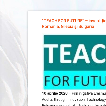
“TEACH FOR FUTURE” – investiția î
România, Grecia și Bulgaria
10 aprilie 2020
– Prin inițiativa Era
Adults through Innovation, Technology 
Bulgaria și-au unit eforturile pentru a