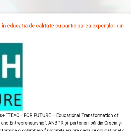
n educația de calitate cu participarea experților din
smus+ “TEACH FOR FUTURE – Educational Transformation of
and Entrepreneurship”, ANBPR și partenerii săi din Grecia și
 determina o schimbare favorabilă asupra cadrului educațional și