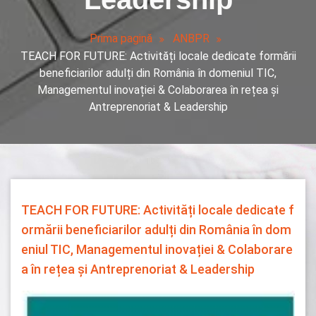
Prima pagină
ANBPR
TEACH FOR FUTURE: Activități locale dedicate formării
beneficiarilor adulți din România în domeniul TIC,
Managementul inovației & Colaborarea în rețea și
Antreprenoriat & Leadership
TEACH FOR FUTURE: Activități locale dedicate f
ormării beneficiarilor adulți din România în dom
eniul TIC, Managementul inovației & Colaborare
a în rețea și Antreprenoriat & Leadership