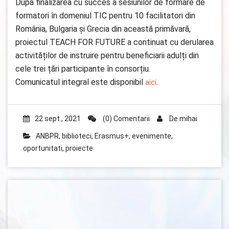
După finalizarea cu succes a sesiunilor de formare de
formatori în domeniul TIC pentru 10 facilitatori din
România, Bulgaria și Grecia din această primăvară,
proiectul TEACH FOR FUTURE a continuat cu derularea
activităților de instruire pentru beneficiarii adulți din
cele trei țări participante în consorțiu.
Comunicatul integral este disponibil
.
aici
22 sept., 2021
(0) Comentarii
De
mihai
ANBPR
,
biblioteci
,
Erasmus+
,
evenimente
,
oportunitati
,
proiecte