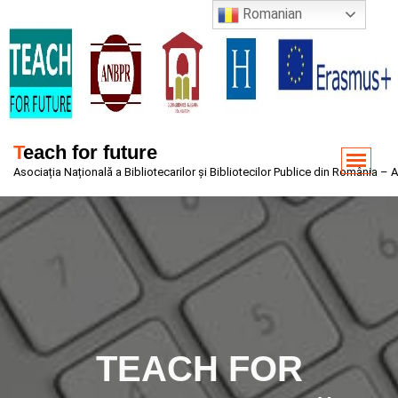
Sari
Romanian
la
conținut
Teach for future
Asociația Națională a Bibliotecarilor și Bibliotecilor Publice din România –
TEACH FOR