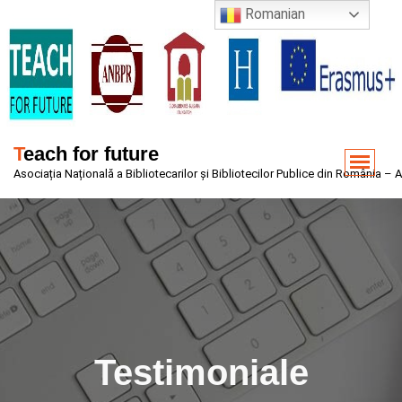
Sari
Romanian
la
conținut
Teach for future
Asociația Națională a Bibliotecarilor și Bibliotecilor Publice din România –
Testimoniale