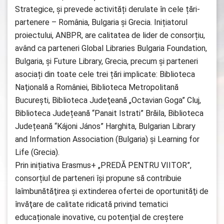
Strategice, și prevede activități derulate în cele țări-
partenere – România, Bulgaria și Grecia. Inițiatorul
proiectului, ANBPR, are calitatea de lider de consorțiu,
având ca parteneri Global Libraries Bulgaria Foundation,
Bulgaria, și Future Library, Grecia, precum și parteneri
asociați din toate cele trei țări implicate: Biblioteca
Naţională a României, Biblioteca Metropolitană
Bucureşti, Biblioteca Judeţeană „Octavian Goga” Cluj,
Biblioteca Județeană “Panait Istrati” Brăila, Biblioteca
Județeană “Kájoni János” Harghita, Bulgarian Library
and Information Association (Bulgaria) și Learning for
Life (Grecia).
Prin inițiativa Erasmus+ „PREDĂ PENTRU VIITOR”,
consorțiul de parteneri își propune să contribuie
laîmbunătăţirea şi extinderea ofertei de oportunităţi de
învăţare de calitate ridicată privind tematici
educaționale inovative, cu potenţial de creştere