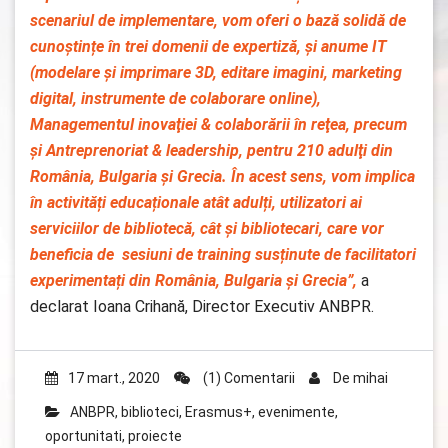
scenariul de implementare, vom oferi o bază solidă de
cunoștințe în trei domenii de expertiză, și anume IT
(modelare şi imprimare 3D, editare imagini, marketing
digital, instrumente de colaborare online),
Managementul inovaţiei & colaborării în reţea, precum
şi Antreprenoriat & leadership, pentru 210 adulţi din
România, Bulgaria şi Grecia. În acest sens, vom implica
în activități educaționale atât adulți, utilizatori ai
serviciilor de bibliotecă, cât și bibliotecari, care vor
beneficia de sesiuni de training susținute de facilitatori
experimentați din România, Bulgaria și Grecia
”,
a
declarat Ioana Crihană, Director Executiv ANBPR.
17 mart., 2020
(1) Comentarii
De
mihai
ANBPR
,
biblioteci
,
Erasmus+
,
evenimente
,
oportunitati
,
proiecte