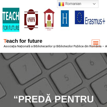
Sari
Romanian
la
conținut
Teach for future
Asociația Națională a Bibliotecarilor și Bibliotecilor Publice din România –
“PREDĂ PENTRU