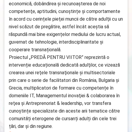
economică, dobândirea și recunoașterea de noi
competenţe, aptitudini, cunoștințe și comportamente
în acord cu cerințele pieţei muncii de către adulţii cu un
nivel scăzut de pregătire, astfel încât aceştia să
răspundă mai bine exigențelor mediului de lucru actual,
guvernat de tehnologie, interdisciplinaritate și
cooperare transnațională.
Proiectul „PREDĂ PENTRU VIITOR” reprezintă o
intervenție educațională dedicată adulţilor, ce vizează
crearea unei reţele transnaţionale și multisectoriale
prin care o serie de facilitatori din România, Bulgaria şi
Grecia, multiplicatori de formare cu competențe în
domeniile IT, Managementul inovaţiei & colaborarea în
reţea și Antreprenoriat & leadership, vor transfera
cunoștințe specializate din aceste arii tematice către
comunități eterogene de cursanți adulți din cele trei
țări, dar și din regiune.