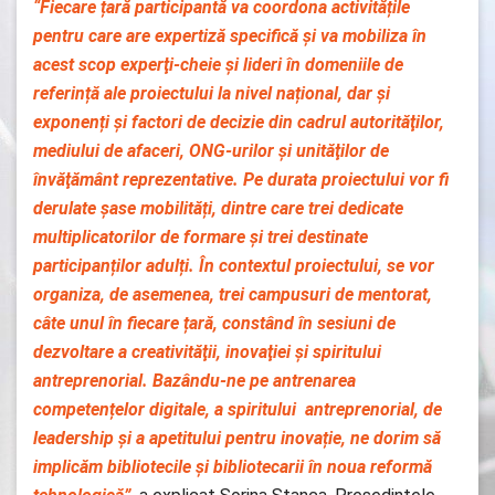
“Fiecare țară participantă va coordona activitățile
pentru care are expertiză specifică și va mobiliza în
acest scop experţi-cheie și lideri în domeniile de
referință ale proiectului la nivel național, dar și
exponenți și factori de decizie din cadrul autorităţilor,
mediului de afaceri, ONG-urilor și unităţilor de
învăţământ reprezentative. Pe durata proiectului vor fi
derulate șase mobilități, dintre care trei dedicate
multiplicatorilor de formare și trei destinate
participanților adulți. În contextul proiectului, se vor
organiza, de asemenea, trei campusuri de mentorat,
câte unul în fiecare țară, constând în sesiuni de
dezvoltare a creativităţii, inovaţiei şi spiritului
antreprenorial. Bazându-ne pe antrenarea
competențelor digitale, a spiritului antreprenorial, de
leadership și a apetitului pentru inovație, ne dorim să
implicăm bibliotecile și bibliotecarii în noua reformă