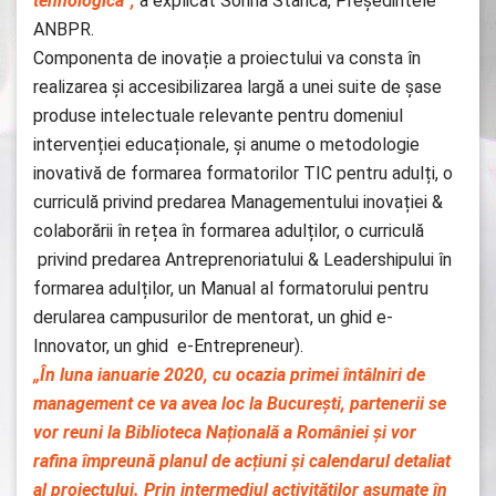
tehnologică
”,
a explicat Sorina Stanca, Președintele
ANBPR.
Componenta de inovație a proiectului va consta în
realizarea și accesibilizarea largă a unei suite de șase
produse intelectuale relevante pentru domeniul
intervenției educaționale, și anume o metodologie
inovativă de formarea formatorilor TIC pentru adulți, o
curriculă privind predarea Managementului inovației &
colaborării în rețea în formarea adulților, o curriculă
privind predarea Antreprenoriatului & Leadershipului în
formarea adulților, un Manual al formatorului pentru
derularea campusurilor de mentorat, un ghid e-
Innovator, un ghid e-Entrepreneur).
„În luna ianuarie 2020, cu ocazia primei întâlniri de
management ce va avea loc la București, partenerii se
vor reuni la Biblioteca Națională a României și vor
rafina împreună planul de acțiuni și calendarul detaliat
al proiectului. Prin intermediul activităților asumate în